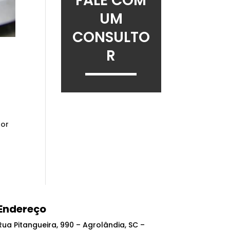
FALE COM
UM
CONSULTO
R
por
Endereço
Rua Pitangueira, 990 – Agrolândia, SC –