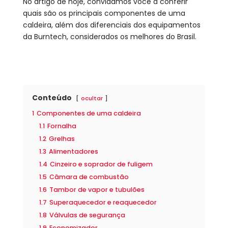
No artigo de hoje, convidamos você a conferir
quais são os principais componentes de uma
caldeira, além dos diferenciais dos equipamentos
da Burntech, considerados os melhores do Brasil.
Conteúdo
ocultar
1
Componentes de uma caldeira
1.1
Fornalha
1.2
Grelhas
1.3
Alimentadores
1.4
Cinzeiro e soprador de fuligem
1.5
Câmara de combustão
1.6
Tambor de vapor e tubulões
1.7
Superaquecedor e reaquecedor
1.8
Válvulas de segurança
1.9
Economizador