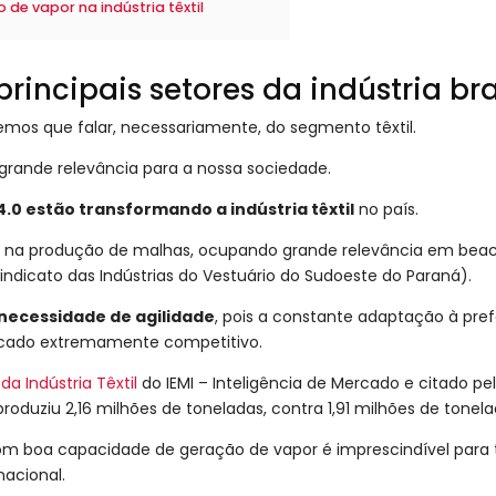
de vapor na indústria têxtil
 principais setores da indústria bra
a, temos que falar, necessariamente, do segmento têxtil.
e grande relevância para a nossa sociedade.
.0 estão transformando a indústria têxtil
no país.
ção na produção de malhas, ocupando grande relevância em be
indicato das Indústrias do Vestuário do Sudoeste do Paraná).
necessidade de agilidade
, pois a constante adaptação à pref
ercado extremamente competitivo.
a Indústria Têxtil
do IEMI – Inteligência de Mercado e citado pe
l produziu 2,16 milhões de toneladas, contra 1,91 milhões de tone
m boa capacidade de geração de vapor é imprescindível para tod
nacional.