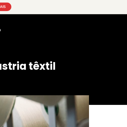
AIS
o
tria têxtil