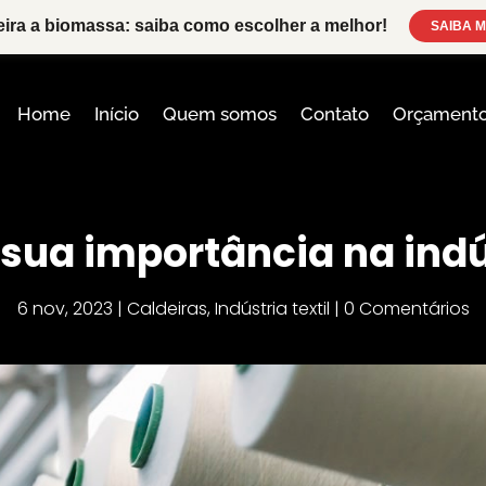
eira a biomassa: saiba como escolher a melhor!
SAIBA M
Home
Início
Quem somos
Contato
Orçament
 sua importância na indús
6 nov, 2023
|
Caldeiras
,
Indústria textil
|
0 Comentários