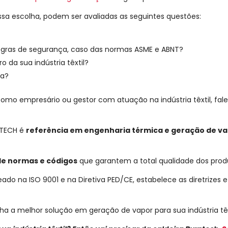
ssa escolha, podem ser avaliadas as seguintes questões:
regras de segurança, caso das normas ASME e ABNT?
 da sua indústria têxtil?
ra?
mo empresário ou gestor com atuação na indústria têxtil, fal
NTECH é
referência em engenharia térmica e geração de val
de normas e códigos
que garantem a total qualidade dos produ
do na ISO 9001 e na Diretiva PED/CE, estabelece as diretrizes 
ha a melhor solução em geração de vapor para sua indústria têx