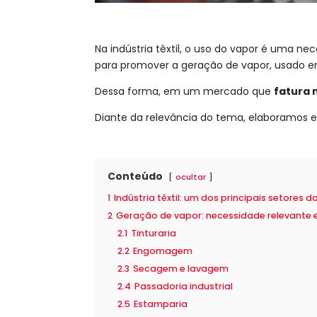
Na indústria têxtil, o uso do vapor é uma
para promover a geração de vapor, usado e
Dessa forma, em um mercado que
fatura 
Diante da relevância do tema, elaboramos este
Conteúdo
ocultar
1
Indústria têxtil: um dos principais setores da
2
Geração de vapor: necessidade relevante em
2.1
Tinturaria
2.2
Engomagem
2.3
Secagem e lavagem
2.4
Passadoria industrial
2.5
Estamparia